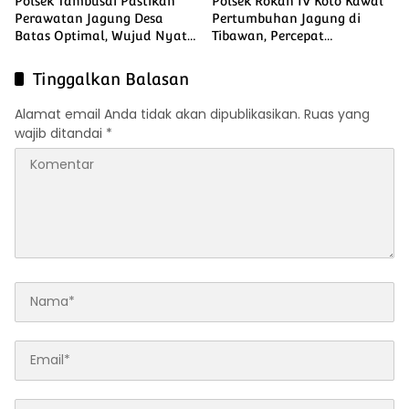
Polsek Tambusai Pastikan
Polsek Rokan IV Koto Kawal
Perawatan Jagung Desa
Pertumbuhan Jagung di
Batas Optimal, Wujud Nyata
Tibawan, Percepat
Ketahanan Pangan Nasional
Terwujudnya Swasembada
Pangan Nasional
Tinggalkan Balasan
Alamat email Anda tidak akan dipublikasikan.
Ruas yang
wajib ditandai
*