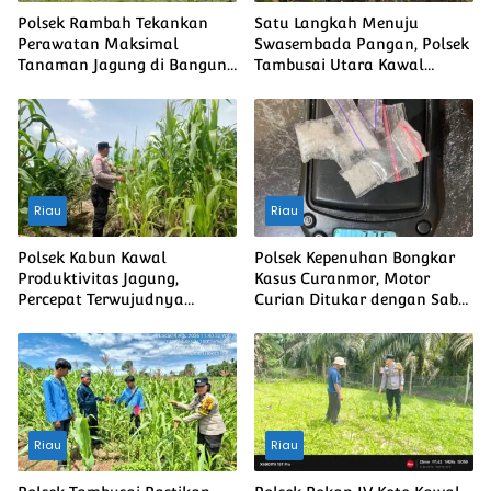
Polsek Rambah Tekankan
Satu Langkah Menuju
Perawatan Maksimal
Swasembada Pangan, Polsek
Tanaman Jagung di Bangun
Tambusai Utara Kawal
Purba Guna Memperkuat
Jagung Mahato Sakti Meski
Ketahanan Pangan Nasional
Diuji Curah Hujan
Riau
Riau
Polsek Kabun Kawal
Polsek Kepenuhan Bongkar
Produktivitas Jagung,
Kasus Curanmor, Motor
Percepat Terwujudnya
Curian Ditukar dengan Sabu
Swasembada Pangan
2,35 Gram
Nasional
Riau
Riau