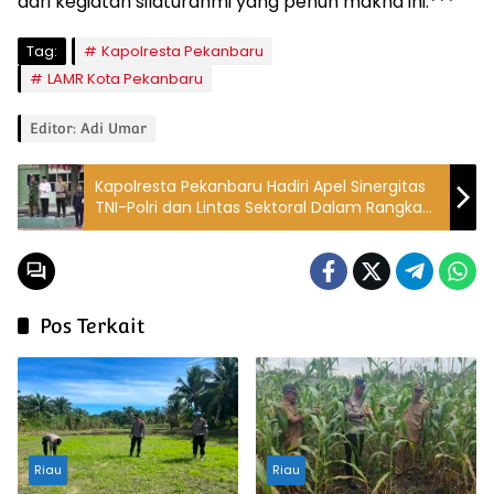
dari kegiatan silaturahmi yang penuh makna ini.***
Tag:
Kapolresta Pekanbaru
LAMR Kota Pekanbaru
Editor: Adi Umar
Kapolresta Pekanbaru Hadiri Apel Sinergitas
TNI-Polri dan Lintas Sektoral Dalam Rangka
Pemilu Damai 2024
Pos Terkait
Riau
Riau