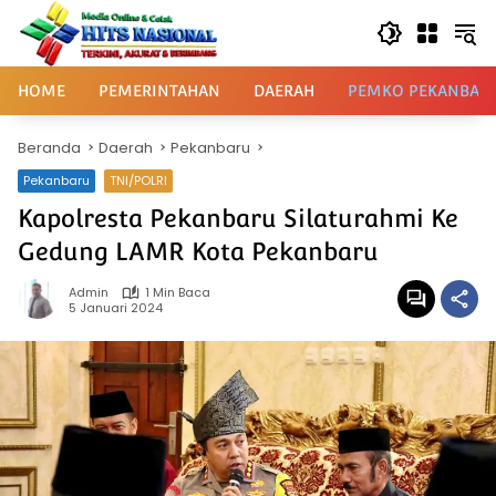
Langsung
ke
konten
HOME
PEMERINTAHAN
DAERAH
PEMKO PEKANBAR
Beranda
Daerah
Pekanbaru
Pekanbaru
TNI/POLRI
Kapolresta Pekanbaru Silaturahmi Ke
Gedung LAMR Kota Pekanbaru
Admin
1 Min Baca
5 Januari 2024