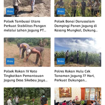
Riau
Riau
Polsek Tambusai Utara
Polsek Bonai Darussalam
Perkuat Stabilitas Pangan
Dampingi Panen Jagung di
melalui Lahan Jagung PT
Kasang Mungkal, Dukung
Naga Mas, Dukung
Swasembada Pangan
Ketahanan Pangan Nasional
Nasional
Riau
Riau
Polsek Rokan IV Koto
Polres Rokan Hulu Cek
Tingkatkan Pemantauan
Tanaman Jagung 77 Hari,
Jagung Desa Sikebau Jaya
Perkuat Dukungan
sebagai Dukungan terhadap
Ketahanan Pangan Nasional
Ketahanan Pangan
Nasional