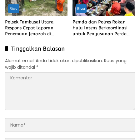
Riau
Riau
Polsek Tambusai Utara
Pemda dan Polres Rokan
Respons Cepat Laporan
Hulu Intens Berkoordinasi
Penemuan Jenazah di
untuk Penyusunan Perda
Mahato
Lingkungan dan Penanaman
Pohon Guna Mendukung
Tinggalkan Balasan
Program Green Policing
Alamat email Anda tidak akan dipublikasikan.
Ruas yang
wajib ditandai
*