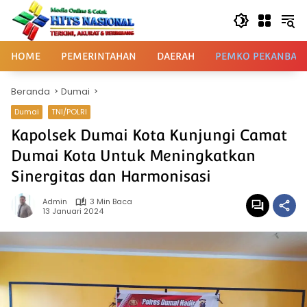
Langsung
ke
konten
HOME
PEMERINTAHAN
DAERAH
PEMKO PEKANBAR
Beranda
Dumai
Dumai
TNI/POLRI
Kapolsek Dumai Kota Kunjungi Camat
Dumai Kota Untuk Meningkatkan
Sinergitas dan Harmonisasi
Admin
3 Min Baca
13 Januari 2024