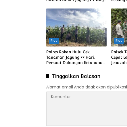
Mas, Dukung Ketahanan
Swasem
Pangan Nasional
Riau
Riau
Polres Rokan Hulu Cek
Polsek 
Tanaman Jagung 77 Hari,
Cepat L
Perkuat Dukungan Ketahanan
Jenazah
Pangan Nasional
Tinggalkan Balasan
Alamat email Anda tidak akan dipublikasi