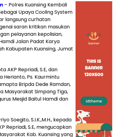
om
– Polres Kuansing Kembali
Sebagai Upaya Cooling System
ar langsung curhatan
nai saran kritikan masukan
gan pelayanan kepolisian,
 Hamdi Jalan Padat Karya
h Kabupaten Kuansing, Jumat
a AKP Repriadi, S.E, dan
a Herianto, Ps. Kaurmintu
Samapta Bripda Dede Ramdan,
a Masyarakat Simpang Tiga,
gurus Mesjid Baitul Hamdi dan
o Soegito, S.I.K.,M.H., kepada
P Repriadi, S.E, mengucapkan
asyarakat Kab. Kuansing yang