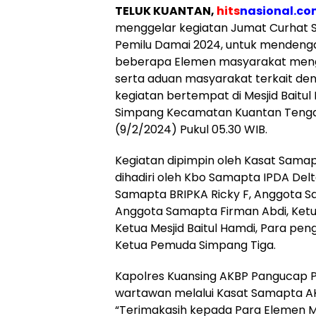
TELUK KUANTAN,
hits
nasional.c
menggelar kegiatan Jumat Curhat 
Pemilu Damai 2024, untuk mendeng
beberapa Elemen masyarakat menge
serta aduan masyarakat terkait den
kegiatan bertempat di Mesjid Baitul
Simpang Kecamatan Kuantan Tenga
(9/2/2024) Pukul 05.30 WIB.
Kegiatan dipimpin oleh Kasat Samapt
dihadiri oleh Kbo Samapta IPDA Delt
Samapta BRIPKA Ricky F, Anggota 
Anggota Samapta Firman Abdi, Ketu
Ketua Mesjid Baitul Hamdi, Para pen
Ketua Pemuda Simpang Tiga.
Kapolres Kuansing AKBP Pangucap Priy
wartawan melalui Kasat Samapta AK
“Terimakasih kepada Para Elemen M