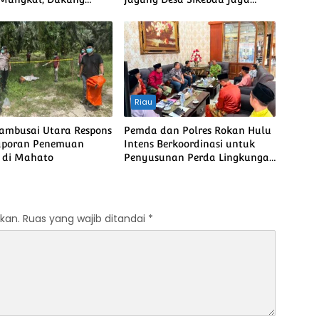
bada Pangan Nasional
sebagai Dukungan terhadap
Ketahanan Pangan Nasional
Riau
Tambusai Utara Respons
Pemda dan Polres Rokan Hulu
aporan Penemuan
Intens Berkoordinasi untuk
 di Mahato
Penyusunan Perda Lingkungan
dan Penanaman Pohon Guna
Mendukung Program Green
Policing
kan.
Ruas yang wajib ditandai
*