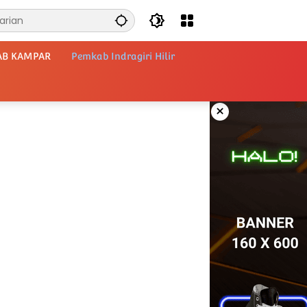
AB KAMPAR
Pemkab Indragiri Hilir
×