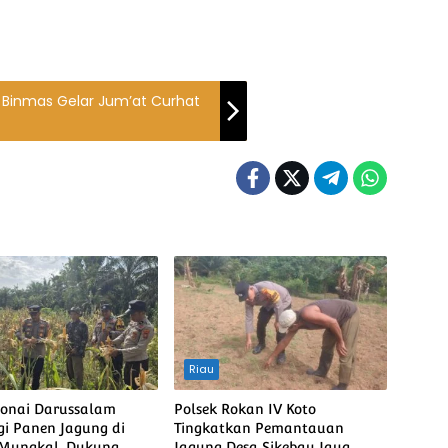
 Binmas Gelar Jum’at Curhat
Riau
Bonai Darussalam
Polsek Rokan IV Koto
i Panen Jagung di
Tingkatkan Pemantauan
 Mungkal, Dukung
Jagung Desa Sikebau Jaya