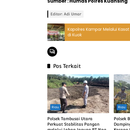
Sumber : Humas Polres Kuansing
Editor: Adi Umar
Kapolres Kampar Melalui Kasat
di Kuok
Pos Terkait
Riau
Riau
Polsek Tambusai Utara
Polsek 
Perkuat Stabilitas Pangan
Damping
melalui Lahan Jagung PT Naga
Kasang