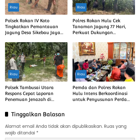
Riau
Riau
Polsek Rokan IV Koto
Polres Rokan Hulu Cek
Tingkatkan Pemantauan
Tanaman Jagung 77 Hari,
Jagung Desa Sikebau Jaya
Perkuat Dukungan
sebagai Dukungan terhadap
Ketahanan Pangan Nasional
Ketahanan Pangan
Nasional
Riau
Riau
Polsek Tambusai Utara
Pemda dan Polres Rokan
Respons Cepat Laporan
Hulu Intens Berkoordinasi
Penemuan Jenazah di
untuk Penyusunan Perda
Mahato
Lingkungan dan Penanaman
Pohon Guna Mendukung
Tinggalkan Balasan
Program Green Policing
Alamat email Anda tidak akan dipublikasikan.
Ruas yang
wajib ditandai
*