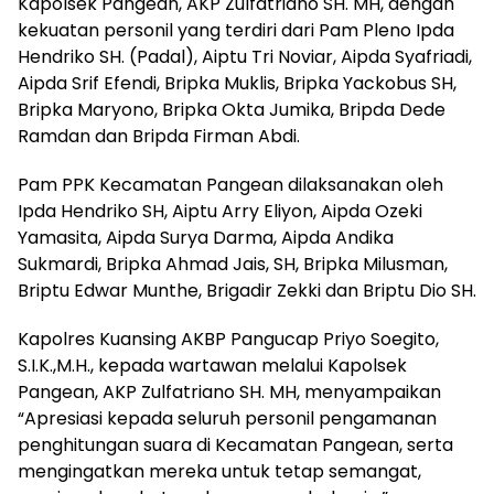
Kapolsek Pangean, AKP Zulfatriano SH. MH, dengan
kekuatan personil yang terdiri dari Pam Pleno Ipda
Hendriko SH. (Padal), Aiptu Tri Noviar, Aipda Syafriadi,
Aipda Srif Efendi, Bripka Muklis, Bripka Yackobus SH,
Bripka Maryono, Bripka Okta Jumika, Bripda Dede
Ramdan dan Bripda Firman Abdi.
Pam PPK Kecamatan Pangean dilaksanakan oleh
Ipda Hendriko SH, Aiptu Arry Eliyon, Aipda Ozeki
Yamasita, Aipda Surya Darma, Aipda Andika
Sukmardi, Bripka Ahmad Jais, SH, Bripka Milusman,
Briptu Edwar Munthe, Brigadir Zekki dan Briptu Dio SH.
Kapolres Kuansing AKBP Pangucap Priyo Soegito,
S.I.K.,M.H., kepada wartawan melalui Kapolsek
Pangean, AKP Zulfatriano SH. MH, menyampaikan
“Apresiasi kepada seluruh personil pengamanan
penghitungan suara di Kecamatan Pangean, serta
mengingatkan mereka untuk tetap semangat,