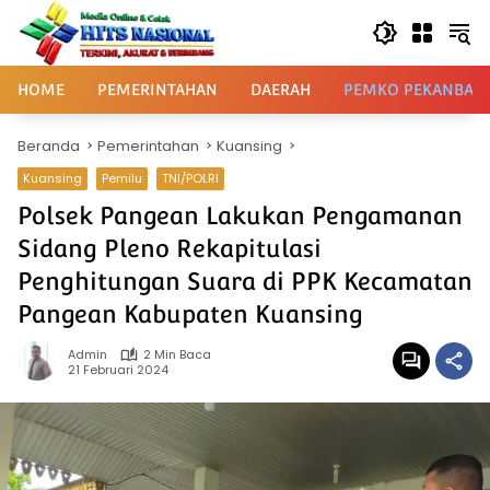
Langsung
ke
konten
HOME
PEMERINTAHAN
DAERAH
PEMKO PEKANBAR
Beranda
Pemerintahan
Kuansing
Kuansing
Pemilu
TNI/POLRI
Polsek Pangean Lakukan Pengamanan
Sidang Pleno Rekapitulasi
Penghitungan Suara di PPK Kecamatan
Pangean Kabupaten Kuansing
Admin
2 Min Baca
21 Februari 2024