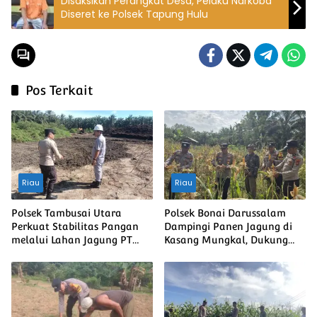
Disaksikan Perangkat Desa, Pelaku Narkoba
Diseret ke Polsek Tapung Hulu
Pos Terkait
Riau
Riau
Polsek Tambusai Utara
Polsek Bonai Darussalam
Perkuat Stabilitas Pangan
Dampingi Panen Jagung di
melalui Lahan Jagung PT
Kasang Mungkal, Dukung
Naga Mas, Dukung
Swasembada Pangan
Ketahanan Pangan Nasional
Nasional