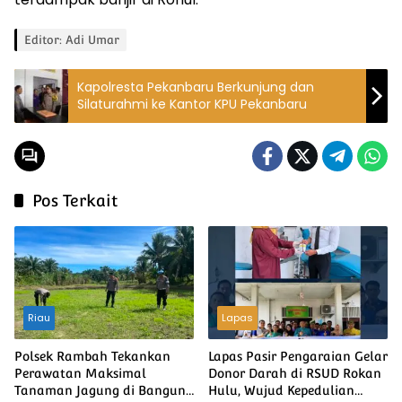
Editor: Adi Umar
Kapolresta Pekanbaru Berkunjung dan
Silaturahmi ke Kantor KPU Pekanbaru
Pos Terkait
Riau
Lapas
Polsek Rambah Tekankan
Lapas Pasir Pengaraian Gelar
Perawatan Maksimal
Donor Darah di RSUD Rokan
Tanaman Jagung di Bangun
Hulu, Wujud Kepedulian