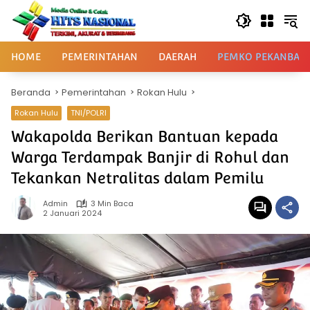
Langsung
ke
konten
HOME
PEMERINTAHAN
DAERAH
PEMKO PEKANBAR
Beranda
Pemerintahan
Rokan Hulu
Rokan Hulu
TNI/POLRI
Wakapolda Berikan Bantuan kepada
Warga Terdampak Banjir di Rohul dan
Tekankan Netralitas dalam Pemilu
Admin
3 Min Baca
2 Januari 2024