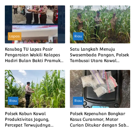
Purba Guna Memperkuat
Sesama Sambut HUT ke-81
Ketahanan Pangan Nasional
Kemerdekaan RI
Lapas
Riau
Kasubag TU Lapas Pasir
Satu Langkah Menuju
Pengaraian Wakili Kalapas
Swasembada Pangan, Polsek
Hadiri Bulan Bakti Pramuka
Tambusai Utara Kawal
2026 Tingkat Kabupaten
Jagung Mahato Sakti Meski
Rokan Hulu
Diuji Curah Hujan
Riau
Riau
Polsek Kabun Kawal
Polsek Kepenuhan Bongkar
Produktivitas Jagung,
Kasus Curanmor, Motor
Percepat Terwujudnya
Curian Ditukar dengan Sabu
Swasembada Pangan
2,35 Gram