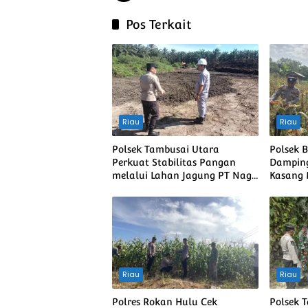
Pos Terkait
Riau
Riau
Polsek Tambusai Utara
Polsek 
Perkuat Stabilitas Pangan
Damping
melalui Lahan Jagung PT Naga
Kasang
Mas, Dukung Ketahanan
Swasem
Pangan Nasional
Riau
Riau
Polres Rokan Hulu Cek
Polsek 