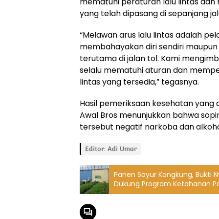
mematuhi peraturan lalu lintas d
yang telah dipasang di sepanjang jal
“Melawan arus lalu lintas adalah pe
membahayakan diri sendiri maupun 
terutama di jalan tol. Kami mengim
selalu mematuhi aturan dan mempe
lintas yang tersedia,” tegasnya.
Hasil pemeriksaan kesehatan yang d
Awal Bros menunjukkan bahwa sopi
tersebut negatif narkoba dan alkoho
Editor: Adi Umar
Panen Sayur Kangkung, Bukti 
Dukung Program Ketahanan P