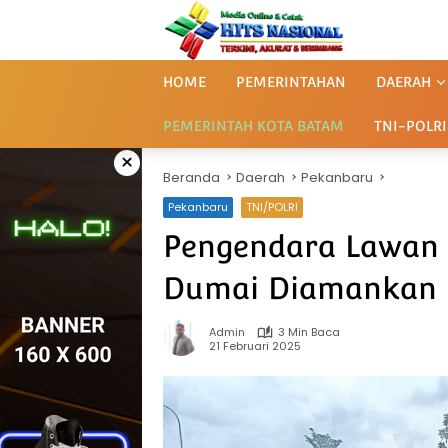
Langsung
ke
konten
HOME
PEMERINTAHAN
DAERAH
PEMERINTAH KOTA BATAM
TNI-POLRI
×
Beranda
Daerah
Pekanbaru
Pekanbaru
TNI/POLRI
Pengendara Lawan 
Dumai Diamankan P
Admin
3 Min Baca
21 Februari 2025