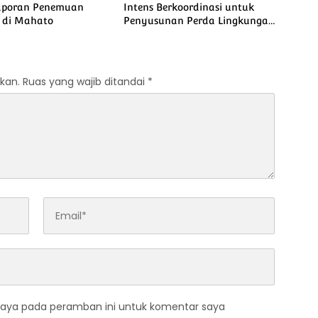
aporan Penemuan
Intens Berkoordinasi untuk
 di Mahato
Penyusunan Perda Lingkungan
dan Penanaman Pohon Guna
Mendukung Program Green
Policing
kan.
Ruas yang wajib ditandai
*
saya pada peramban ini untuk komentar saya