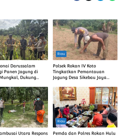
Riau
Bonai Darussalam
Polsek Rokan IV Koto
i Panen Jagung di
Tingkatkan Pemantauan
 Mungkal, Dukung
Jagung Desa Sikebau Jaya
bada Pangan Nasional
sebagai Dukungan terhadap
Ketahanan Pangan Nasional
Riau
Tambusai Utara Respons
Pemda dan Polres Rokan Hulu