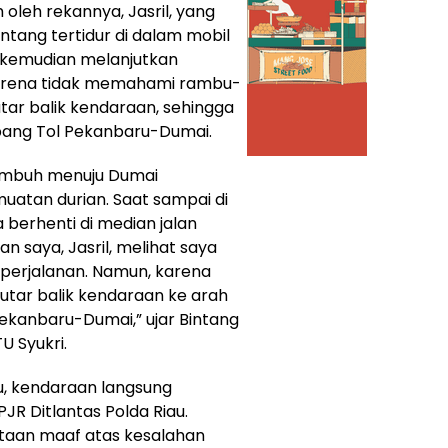
oleh rekannya, Jasril, yang
intang tertidur di dalam mobil
il kemudian melanjutkan
karena tidak memahami rambu-
utar balik kendaraan, sehingga
bang Tol Pekanbaru-Dumai.
kumbuh menuju Dumai
atan durian. Saat sampai di
berhenti di median jalan
n saya, Jasril, melihat saya
n perjalanan. Namun, karena
tar balik kendaraan ke arah
ekanbaru-Dumai,” ujar Bintang
U Syukri.
u, kendaraan langsung
PJR Ditlantas Polda Riau.
taan maaf atas kesalahan