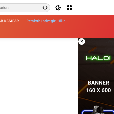
AB KAMPAR
Pemkab Indragiri Hilir
×