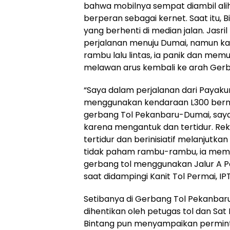
bahwa mobilnya sempat diambil alih 
berperan sebagai kernet. Saat itu, B
yang berhenti di median jalan. Jasr
perjalanan menuju Dumai, namun 
rambu lalu lintas, ia panik dan mem
melawan arus kembali ke arah Ger
“Saya dalam perjalanan dari Paya
menggunakan kendaraan L300 bermu
gerbang Tol Pekanbaru-Dumai, saya 
karena mengantuk dan tertidur. Reka
tertidur dan berinisiatif melanjutka
tidak paham rambu-rambu, ia memu
gerbang tol menggunakan Jalur A P
saat didampingi Kanit Tol Permai, IPT
Setibanya di Gerbang Tol Pekanbar
dihentikan oleh petugas tol dan Sat 
Bintang pun menyampaikan permin