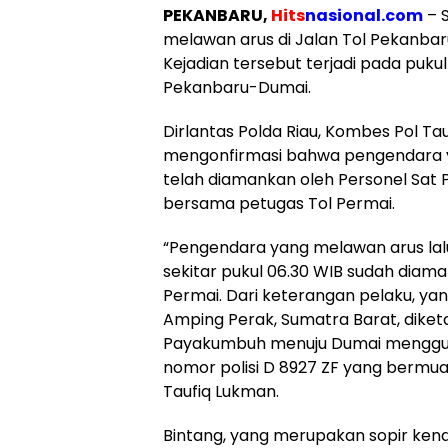
PEKANBARU,
Hits
nasional.com
– 
melawan arus di Jalan Tol Pekanbaru
Kejadian tersebut terjadi pada pukul 
Pekanbaru-Dumai.
Dirlantas Polda Riau, Kombes Pol Ta
mengonfirmasi bahwa pengendara 
telah diamankan oleh Personel Sat P
bersama petugas Tol Permai.
“Pengendara yang melawan arus lalu l
sekitar pukul 06.30 WIB sudah diama
Permai. Dari keterangan pelaku, ya
Amping Perak, Sumatra Barat, diketa
Payakumbuh menuju Dumai menggu
nomor polisi D 8927 ZF yang bermua
Taufiq Lukman.
Bintang, yang merupakan sopir ken