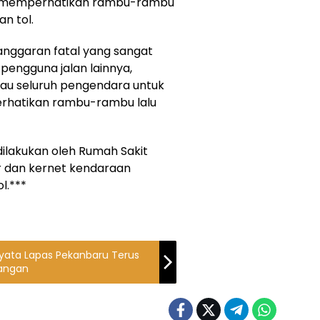
an memperhatikan rambu-rambu
an tol.
langgaran fatal yang sangat
pengguna jalan lainnya,
bau seluruh pengendara untuk
rhatikan rambu-rambu lalu
ilakukan oleh Rumah Sakit
r dan kernet kendaraan
l.***
Nyata Lapas Pekanbaru Terus
angan