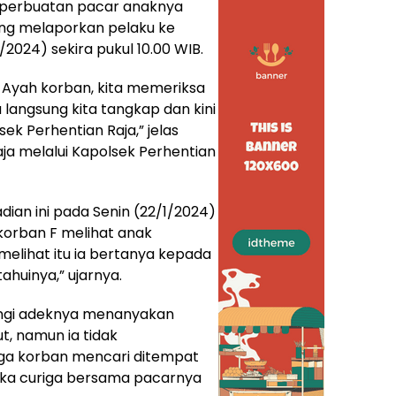
 perbuatan pacar anaknya
ung melaporkan pelaku ke
/2024) sekira pukul 10.00 WIB.
 Ayah korban, kita memeriksa
u langsung kita tangkap dan kini
k Perhentian Raja,” jelas
a melalui Kapolsek Perhentian
ian ini pada Senin (22/1/2024)
h korban F melihat anak
elihat itu ia bertanya kepada
huinya,” ujarnya.
ungi adeknya menanyakan
, namun ia tidak
rga korban mencari ditempat
reka curiga bersama pacarnya