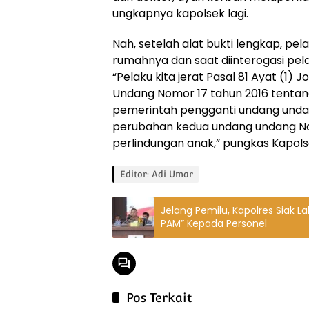
ungkapnya kapolsek lagi.
Nah, setelah alat bukti lengkap, pel
rumahnya dan saat diinterogasi pe
“Pelaku kita jerat Pasal 81 Ayat (1) 
Undang Nomor 17 tahun 2016 tenta
pemerintah pengganti undang unda
perubahan kedua undang undang No
perlindungan anak,” pungkas Kapols
Editor: Adi Umar
Jelang Pemilu, Kapolres Siak 
PAM” Kepada Personel
Pos Terkait