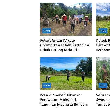
Riau
Riau
Polsek Rokan IV Koto
Polsek 
Optimalkan Lahan Pertanian
Perawa
Lubuk Betung Melalui
Ketahan
Penanaman Jagung, Dukung
Desa L
Swasembada Pangan Nasional
Riau
Riau
Polsek Rambah Tekankan
Satu La
Perawatan Maksimal
Swasemb
Tanaman Jagung di Bangun
Tambusa
Purba Guna Memperkuat
Mahato 