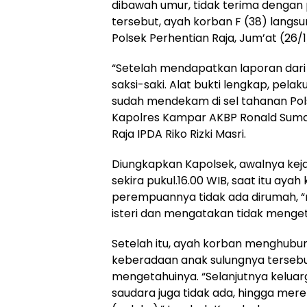
dibawah umur, tidak terima dengan
tersebut, ayah korban F (38) langs
Polsek Perhentian Raja, Jum’at (26/1
“Setelah mendapatkan laporan dari
saksi-saki. Alat bukti lengkap, pelak
sudah mendekam di sel tahanan Polse
Kapolres Kampar AKBP Ronald Sumaj
Raja IPDA Riko Rizki Masri.
Diungkapkan Kapolsek, awalnya kejad
sekira pukul.16.00 WIB, saat itu aya
perempuannya tidak ada dirumah, “m
isteri dan mengatakan tidak mengeta
Setelah itu, ayah korban menghub
keberadaan anak sulungnya tersebut
mengetahuinya. “Selanjutnya kelua
saudara juga tidak ada, hingga me