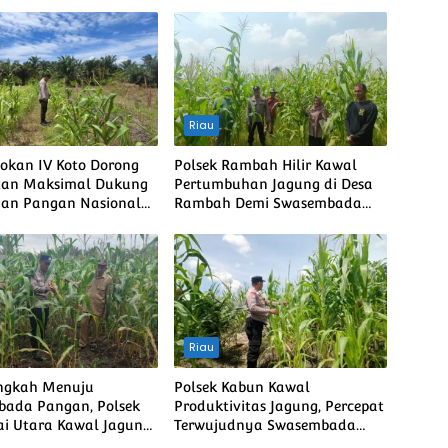
Riau
Rokan IV Koto Dorong
Polsek Rambah Hilir Kawal
tan Maksimal Dukung
Pertumbuhan Jagung di Desa
an Pangan Nasional
Rambah Demi Swasembada
ubuk bendahara
Pangan Nasional
Riau
ngkah Menuju
Polsek Kabun Kawal
ada Pangan, Polsek
Produktivitas Jagung, Percepat
i Utara Kawal Jagung
Terwujudnya Swasembada
Sakti Meski Diuji
Pangan Nasional