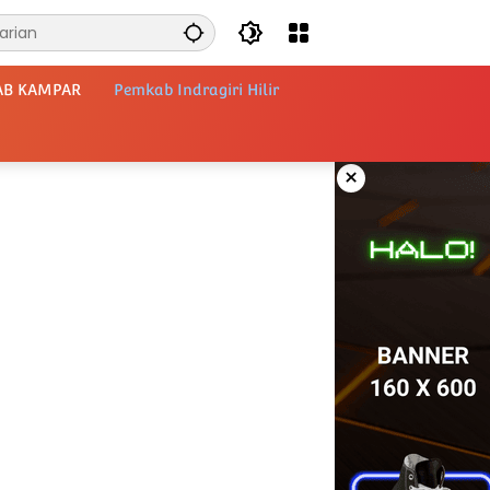
AB KAMPAR
Pemkab Indragiri Hilir
×